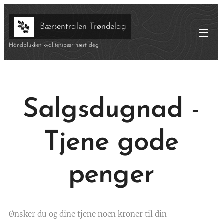
Bærsentralen Trøndelag
Håndplukket kvalitetsbær nært deg
Salgsdugnad -
Tjene gode
penger
Ønsker du og dine tjene noen kroner til din